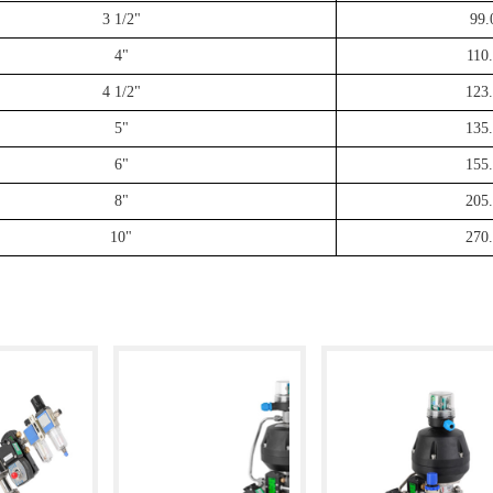
3 1/2"
99.
4"
110
4 1/2"
123
5"
135
6"
155
8"
205
10"
270