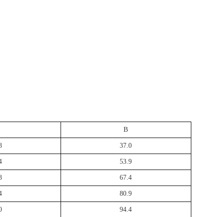
B
8
37.0
4
53.9
8
67.4
4
80.9
0
94.4