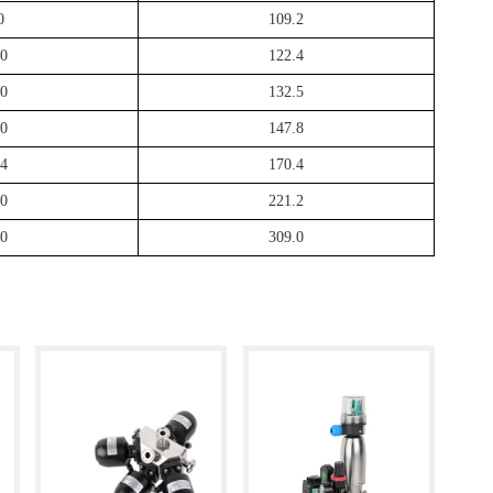
0
109.2
.0
122.4
.0
132.5
.0
147.8
.4
170.4
.0
221.2
.0
309.0