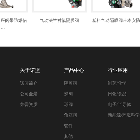
角座阀带防爆信
气动法兰衬氟隔膜阀
塑料气动隔膜阀带本安
号…
关于诺盟
产品中心
行业应用
诺盟简介
隔膜阀
制药/化学
公司全景
蝶阀
日化/食品
荣誉资质
球阀
电子/半导体
角座阀
新能源/环境科学
管件
其他