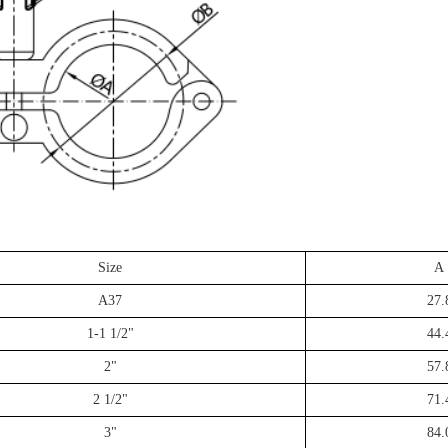
Size
A
A37
27.
1-1 1/2"
44.
2"
57.
2 1/2"
71.
3"
84.